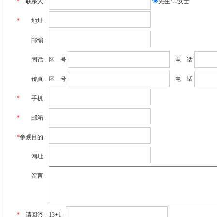
*
联系人：
先生
女士
*
地址：
邮编：
固话：
区 号
电 话
传真：
区 号
电 话
*
手机：
*
邮箱：
*
参观目的：
网址：
留言：
*
请回答：
13+1=